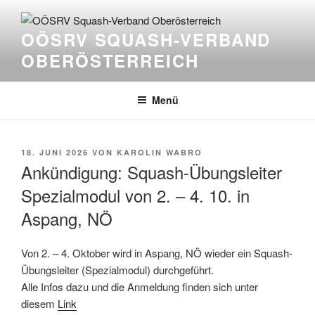
Zum
Inhalt
OÖSRV SQUASH-VERBAND
springen
OBERÖSTERREICH
Menü
VERÖFFENTLICHT
18. JUNI 2026
VON
KAROLIN WABRO
AM
Ankündigung: Squash-Übungsleiter
Spezialmodul von 2. – 4. 10. in
Aspang, NÖ
Von 2. – 4. Oktober wird in Aspang, NÖ wieder ein Squash-
Übungsleiter (Spezialmodul) durchgeführt.
Alle Infos dazu und die Anmeldung finden sich unter
diesem
Link