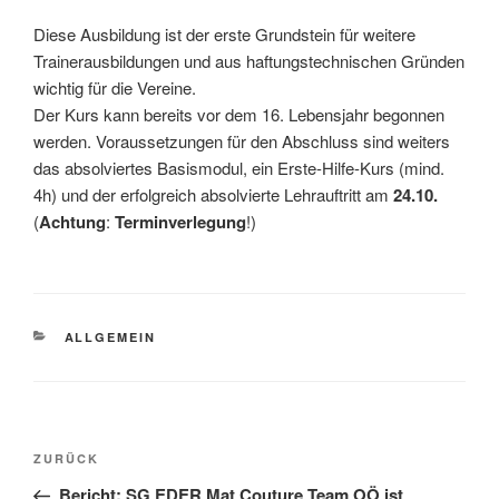
Diese Ausbildung ist der erste Grundstein für weitere
Trainerausbildungen und aus haftungstechnischen Gründen
wichtig für die Vereine.
Der Kurs kann bereits vor dem 16. Lebensjahr begonnen
werden. Voraussetzungen für den Abschluss sind weiters
das absolviertes Basismodul, ein Erste-Hilfe-Kurs (mind.
4h) und der erfolgreich absolvierte Lehrauftritt am
24.10.
(
Achtung
:
Terminverlegung
!)
KATEGORIEN
ALLGEMEIN
Beitragsnavigation
Vorheriger
ZURÜCK
Beitrag
Bericht: SG EDER Mat Couture Team OÖ ist