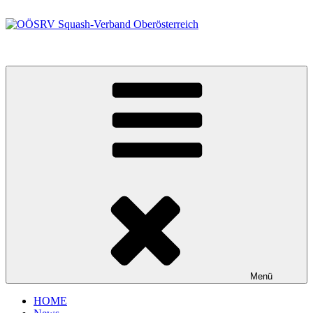
Zum
Inhalt
springen
OÖSRV Squash-Verband Oberösterreich
Menü
HOME