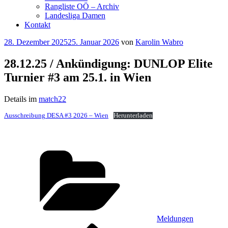
Rangliste OÖ – Archiv
Landesliga Damen
Kontakt
Veröffentlicht
28. Dezember 2025
25. Januar 2026
von
Karolin Wabro
am
28.12.25 / Ankündigung: DUNLOP Elite
Turnier #3 am 25.1. in Wien
Details im
match22
Ausschreibung DESA #3 2026 – Wien
Herunterladen
Kategorien
Meldungen
Vorheriger