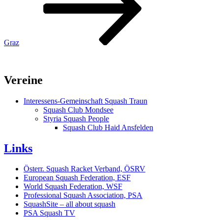
Graz
Vereine
Interessens-Gemeinschaft Squash Traun
Squash Club Mondsee
Styria Squash People
Squash Club Haid Ansfelden
Links
Österr. Squash Racket Verband, ÖSRV
European Squash Federation, ESF
World Squash Federation, WSF
Professional Squash Association, PSA
SquashSite – all about squash
PSA Squash TV