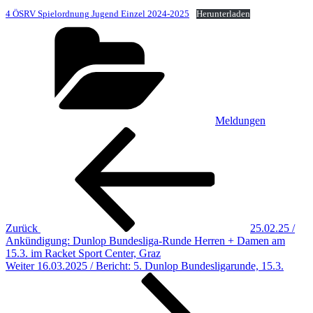
4 ÖSRV Spielordnung Jugend Einzel 2024-2025
Herunterladen
Kategorien
Meldungen
Beitragsnavigation
Vorheriger
Beitrag
Zurück
25.02.25 /
Ankündigung: Dunlop Bundesliga-Runde Herren + Damen am
15.3. im Racket Sport Center, Graz
Nächster
Weiter
16.03.2025 / Bericht: 5. Dunlop Bundesligarunde, 15.3.
Beitrag