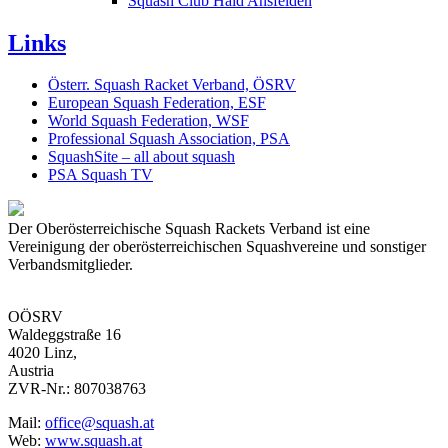
Squash Club Haid Ansfelden
Links
Österr. Squash Racket Verband, ÖSRV
European Squash Federation, ESF
World Squash Federation, WSF
Professional Squash Association, PSA
SquashSite – all about squash
PSA Squash TV
Der Oberösterreichische Squash Rackets Verband ist eine
Vereinigung der oberösterreichischen Squashvereine und sonstiger
Verbandsmitglieder.
OÖSRV
Waldeggstraße 16
4020 Linz,
Austria
ZVR-Nr.: 807038763
Mail:
office@squash.at
Web:
www.squash.at