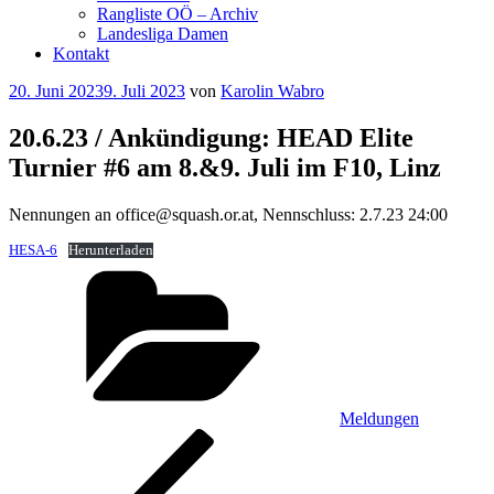
Rangliste OÖ – Archiv
Landesliga Damen
Kontakt
Veröffentlicht
20. Juni 2023
9. Juli 2023
von
Karolin Wabro
am
20.6.23 / Ankündigung: HEAD Elite
Turnier #6 am 8.&9. Juli im F10, Linz
Nennungen an office@squash.or.at, Nennschluss: 2.7.23 24:00
HESA-6
Herunterladen
Kategorien
Meldungen
Beitragsnavigation
Vorheriger
Beitrag