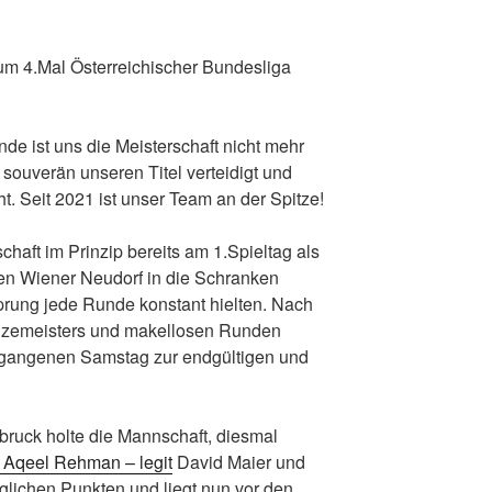
 4.Mal Österreichischer Bundesliga
de ist uns die Meisterschaft nicht mehr
souverän unseren Titel verteidigt und
ht. Seit 2021 ist unser Team an der Spitze!
haft im Prinzip bereits am 1.Spieltag als
en Wiener Neudorf in die Schranken
prung jede Runde konstant hielten. Nach
Vizemeisters und makellosen Runden
rgangenen Samstag zur endgültigen und
sbruck holte die Mannschaft, diesmal
Aqeel Rehman – legit
David Maier und
glichen Punkten und liegt nun vor den