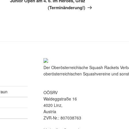
Junior Open am 4. 6. im Heroes, Graz
(Terminänderung!)
Der Oberösterreichische Squash Rackets Verba
oberösterreichischen Squashvereine und sonst
raun
OÖSRV
Waldeggstraße 16
4020 Linz,
Austria
ZVR-Nr.: 807038763