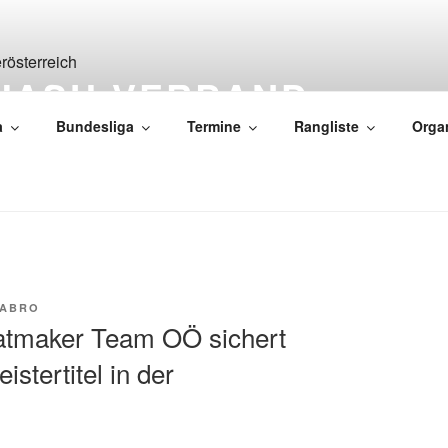
UASH-VERBAND
RREICH
a
Bundesliga
Termine
Rangliste
Orga
WABRO
atmaker Team OÖ sichert
istertitel in der