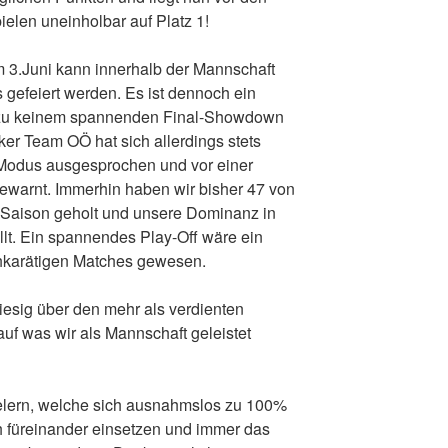
ielen uneinholbar auf Platz 1!
m 3.Juni kann innerhalb der Mannschaft
ts gefeiert werden. Es ist dennoch ein
t zu keinem spannenden Final-Showdown
 Team OÖ hat sich allerdings stets
f Modus ausgesprochen und vor einer
gewarnt. Immerhin haben wir bisher 47 von
 Saison geholt und unsere Dominanz in
lt. Ein spannendes Play-Off wäre ein
chkarätigen Matches gewesen.
riesig über den mehr als verdienten
auf was wir als Mannschaft geleistet
elern, welche sich ausnahmslos zu 100%
ch füreinander einsetzen und immer das