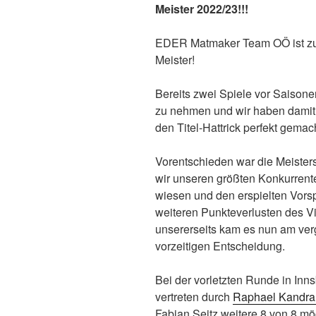
Meister 2022/23!!!
EDER Matmaker Team OÖ ist zum
Meister!
Bereits zwei Spiele vor Saisonen
zu nehmen und wir haben damit 
den Titel-Hattrick perfekt gemac
Vorentschieden war die Meistersc
wir unseren größten Konkurrent
wiesen und den erspielten Vors
weiteren Punkteverlusten des 
unsererseits kam es nun am ve
vorzeitigen Entscheidung.
Bei der vorletzten Runde in Inn
vertreten durch
Raphael Kandra
Fabian Seitz weitere 8 von 8 mö