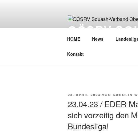
Zum
Inhalt
springen
OÖSRV SQ
OBERÖSTE
HOME
News
Landeslig
Kontakt
VERÖFFENTLICHT
23. APRIL 2023
VON
KAROLIN 
AM
23.04.23 / EDER M
sich vorzeitig den Me
Bundesliga!