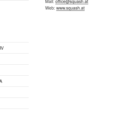
Mail:
office@squash.at
Web:
www.squash.at
RV
SA