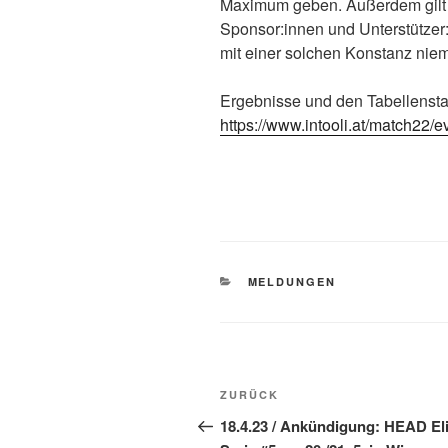
Maximum geben. Außerdem gilt 
Sponsor:innen und Unterstützer:
mit einer solchen Konstanz nie
Ergebnisse und den Tabellenstan
https://www.intooli.at/match22/e
KATEGORIEN
MELDUNGEN
Beitragsnavigation
Vorheriger
ZURÜCK
Beitrag
18.4.23 / Ankündigung: HEAD Eli