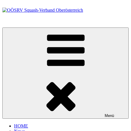
Zum
Inhalt
springen
OÖSRV Squash-Verband Oberösterreich
Menü
HOME