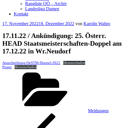
Rangliste OÖ – Archiv
Landesliga Damen
Kontakt
Veröffentlicht
17. November 2022
18. Dezember 2022
von
Karolin Wabro
am
17.11.22 / Ankündigung: 25. Österr.
HEAD Staatsmeisterschaften-Doppel am
17.12.22 in Wr.Neudorf
Ausschreibung-OeSTM-Doppel-2022
Herunterladen
Poster
Herunterladen
Kategorien
Meldungen
Beitragsnavigation
Vorheriger
Beitrag