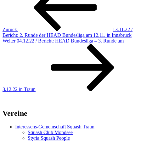
Zurück
13.11.22 /
Bericht: 2. Runde der HEAD Bundesliga am 12.11. in Innsbruck
Nächster
Weiter
04.12.22 / Bericht: HEAD Bundesliga – 3. Runde am
Beitrag
3.12.22 in Traun
Vereine
Interessens-Gemeinschaft Squash Traun
Squash Club Mondsee
Styria Squash People