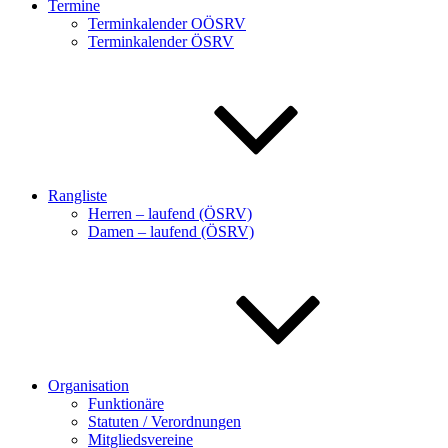
Termine
Terminkalender OÖSRV
Terminkalender ÖSRV
Rangliste
Herren – laufend (ÖSRV)
Damen – laufend (ÖSRV)
Organisation
Funktionäre
Statuten / Verordnungen
Mitgliedsvereine