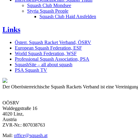
Squash Club Mondsee
Styria Squash People
Squash Club Haid Ansfelden
Links
Österr. Squash Racket Verband, ÖSRV
European Squash Federation, ESF
World Squash Federation, WSF
Professional Squash Association, PSA
SquashSite – all about squash
PSA Squash TV
Der Oberösterreichische Squash Rackets Verband ist eine Vereinigung
OÖSRV
Waldeggstraße 16
4020 Linz,
Austria
ZVR-Nr.: 807038763
Mail:
office@squash.at