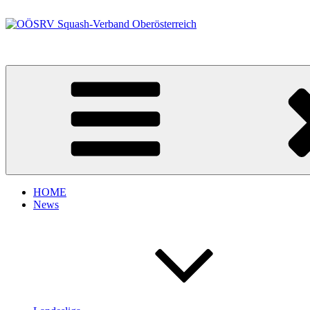
Zum
Inhalt
springen
OÖSRV Squash-Verband Oberösterreich
HOME
News