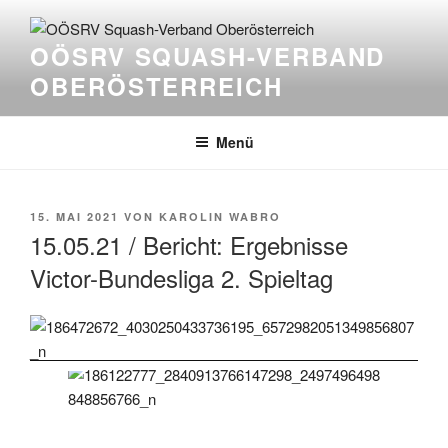
Zum
Inhalt
OÖSRV SQUASH-VERBAND
springen
OBERÖSTERREICH
Menü
VERÖFFENTLICHT
15. MAI 2021
VON
KAROLIN WABRO
AM
15.05.21 / Bericht: Ergebnisse
Victor-Bundesliga 2. Spieltag