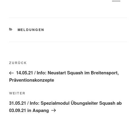
KATEGORIEN
MELDUNGEN
Beitragsnavigation
Vorheriger
ZURÜCK
Beitrag
14.05.21 / Info: Neustart Squash im Breitensport,
Präventionskonzepte
Nächster
WEITER
Beitrag
31.05.21 / Info: Spezialmodul Übungsleiter Squash ab
03.09.21 in Aspang