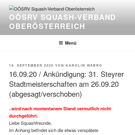
Zum
Inhalt
OÖSRV SQUASH-VERBAND
springen
OBERÖSTERREICH
Menü
VERÖFFENTLICHT
19. SEPTEMBER 2020
VON
KAROLIN WABRO
AM
16.09.20 / Ankündigung: 31. Steyrer
Stadtmeisterschaften am 26.09.20
(abgesagt/verschoben)
..wird nach momentanem Stand vermutlich nicht
durchgeführt.
Liebe Squashfreunde,
im Anhang befindet sich die etwas verspätete