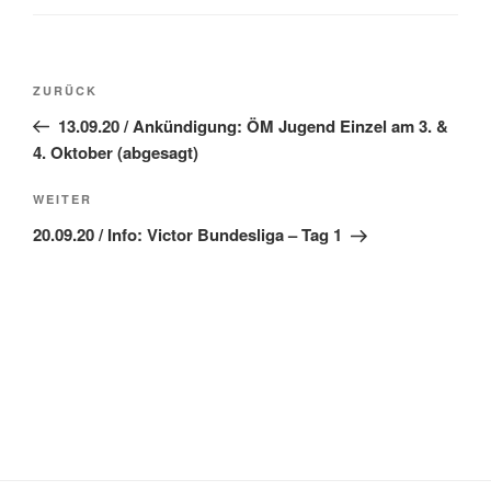
Beitragsnavigation
Vorheriger
ZURÜCK
Beitrag
13.09.20 / Ankündigung: ÖM Jugend Einzel am 3. &
4. Oktober (abgesagt)
Nächster
WEITER
Beitrag
20.09.20 / Info: Victor Bundesliga – Tag 1