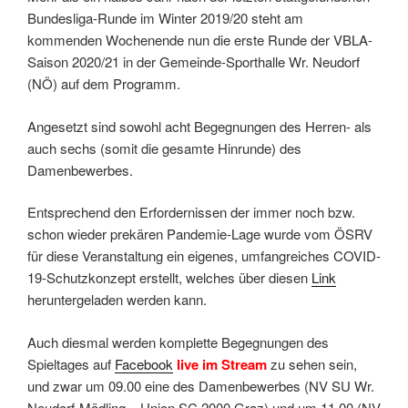
Bundesliga-Runde im Winter 2019/20 steht am
kommenden Wochenende nun die erste Runde der VBLA-
Saison 2020/21 in der Gemeinde-Sporthalle Wr. Neudorf
(NÖ) auf dem Programm.
Angesetzt sind sowohl acht Begegnungen des Herren- als
auch sechs (somit die gesamte Hinrunde) des
Damenbewerbes.
Entsprechend den Erfordernissen der immer noch bzw.
schon wieder prekären Pandemie-Lage wurde vom ÖSRV
für diese Veranstaltung ein eigenes, umfangreiches COVID-
19-Schutzkonzept erstellt, welches über diesen
Link
heruntergeladen werden kann.
Auch diesmal werden komplette Begegnungen des
Spieltages auf
Facebook
live im Stream
zu sehen sein,
und zwar um 09.00 eine des Damenbewerbes (NV SU Wr.
Neudorf-Mödling – Union SC 2000 Graz) und um 11.00 (NV