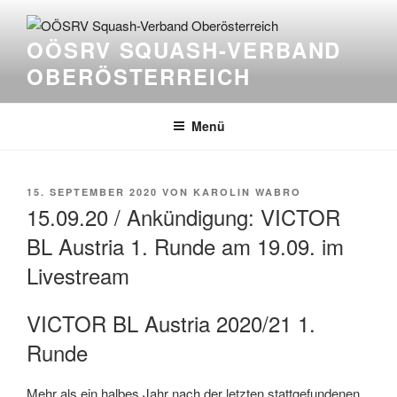
Zum
Inhalt
OÖSRV SQUASH-VERBAND
springen
OBERÖSTERREICH
Menü
VERÖFFENTLICHT
15. SEPTEMBER 2020
VON
KAROLIN WABRO
AM
15.09.20 / Ankündigung: VICTOR
BL Austria 1. Runde am 19.09. im
Livestream
VICTOR BL Austria 2020/21 1.
Runde
Mehr als ein halbes Jahr nach der letzten stattgefundenen