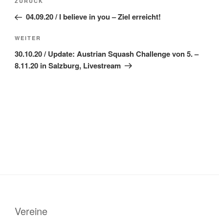
Vorheriger
ZURÜCK
Beitrag
04.09.20 / I believe in you – Ziel erreicht!
Nächster
WEITER
Beitrag
30.10.20 / Update: Austrian Squash Challenge von 5. –
8.11.20 in Salzburg, Livestream
Vereine