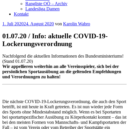
Rangliste OÖ – Archiv
Landesliga Damen
Kontakt
Veröffentlicht
1. Juli 2020
24. August 2020
von
Karolin Wabro
am
01.07.20 / Info: aktuelle COVID-19-
Lockerungsverordnung
Nachfolgend die aktuellen Informationen des Bundesministeriums!
(Stand 01.07.20)
Wir appellieren weiterhin an alle Vereinsspieler, sich bei der
persönlichen Sportausübung an die geltenden Empfehlungen
und Verordnungen zu halten!
Die nächste COVID-19-Lockerungsverordnung, die auch den Sport
betrifft, ist mit heute in Kraft getreten. Es ist nun wieder jede Form
des Sports ohne Mindestabstand möglich. Wenn es bei Sportarten
bei sportartspezifischer Ausübung zu Körperkontakt kommt – das ist
bei den meisten Formen von Mannschafts- und Kampfsportarten der
Fall – ist vom Verein oder vom Betreiber der Sportstätte ein