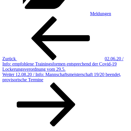
Meldungen
Beitragsnavigation
Vorheriger
Beitrag
Zurück
02.06.20 /
Info: empfohlene Trainingsformen entsprechend der Covid-19
Lockerungsverordnung vom 29.5.
Nächster
Weiter
12.08.20 / Info: Mannschaftsmeisterschaft 19/20 beendet,
Beitrag
provisorische Termine