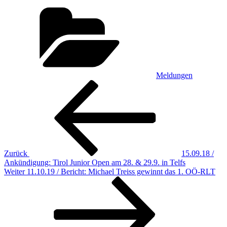
Kategorien
Meldungen
Beitragsnavigation
Vorheriger
Beitrag
Zurück
15.09.18 /
Ankündigung: Tirol Junior Open am 28. & 29.9. in Telfs
Nächster
Weiter
11.10.19 / Bericht: Michael Treiss gewinnt das 1. OÖ-RLT
Beitrag