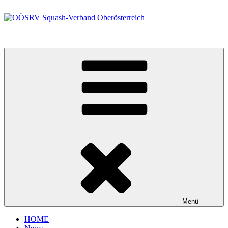
Zum
Inhalt
springen
OÖSRV Squash-Verband Oberösterreich
Menü
HOME