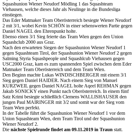
Squashunion Wiener Neudorf Mödling 1 das Squashteam
Viehausen, welche dieses Jahr als Neulinge in die Bundesliga
einstiegen.
Das Eder Matmaker Team Oberösterreich besiegte Wiener Neudorf
2 mit 3/1, wobei Kevin SCHÖN in einer sehenswerten Partie gegen
Daniel NAGEL den Ehrenpunkt holte.
Ebenso einen 3/1 Sieg feierte das Team Wien gegen den Union
Squashclub 2000 aus Graz.
Nach den erwarteten Siegen der Squashunion Wiener Neudorf 1
gegen Squashteam Tirol, der Squashunion Wiener Neudorf 2 gegen
Salming Styria Squashpeople und Squashlcub Viehausen gegen
USC2000 Graz, kam es zum spannenden Spiel zwischen dem Eder
Matmaker Team Oberösterreich und dem Team Wien.
Den Beginn machte Lukas WINDISCHBERGER mit einem 3/1
Sieg gegen Daniel HAIDER. Nach einem Sieg von Manuel
KURZWEIL gegen Daniel NAGEL holte Aqeel REHMAN gegen
Jakub SONICKY einen Punkt nach Oberösterreich. In einem fünf
Satz Krimi besiegte schließlich Clemens WALLISHAUSER den
jungen Paul MAIRINGER mit 3/2 und somit war der Sieg vom
Team Wien perfekt.
In der Tabelle führt die Squashunion Wiener Neudorf 1 vor dem
Union Squashteam Wien, dem Team Tirol und der Squashunion
Wiener Neudorf 2.
Die
nächste Spielrunde findet am 09.11.2019 in Traun
statt.