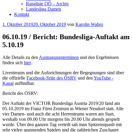
Rangliste OÖ – Archiv
Landesliga Damen
Kontakt
Veröffentlicht
1. Oktober 2019
20. Oktober 2019
von
Karolin Wabro
am
06.10.19 / Bericht: Bundesliga-Auftakt am
5.10.19
Alle Details zu den
Austragungsterminen
und den Ergebnissen
finden sich
hier
.
Livestreams und die Aufzeichnungen der Begegnungen sind über
die offizielle
Facebook-Seite des ÖSRV
und den
YouTube -
Kanal
auffindbar.
Bericht des ÖSRV:
Der Auftakt der VICTOR Bundesliga Austria 2019/20 fand am
05.10.2019 im Franz Fürst Zentrum in Wiener Neudorf statt. Alle
vier Damen- und auch die acht Herrenteams waren am Start,
weshalb von 09.00 Uhr morgens bis 20.00 Uhr abends gespielt
wurde. Über den ganzen Tag verteilt sah man Spitzensquash mit
sehr vielen spannenden Spielen und die zahlreichen Zuschauer