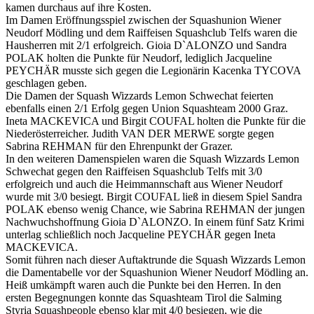
kamen durchaus auf ihre Kosten.
Im Damen Eröffnungsspiel zwischen der Squashunion Wiener
Neudorf Mödling und dem Raiffeisen Squashclub Telfs waren die
Hausherren mit 2/1 erfolgreich. Gioia D`ALONZO und Sandra
POLAK holten die Punkte für Neudorf, lediglich Jacqueline
PEYCHÄR musste sich gegen die Legionärin Kacenka TYCOVA
geschlagen geben.
Die Damen der Squash Wizzards Lemon Schwechat feierten
ebenfalls einen 2/1 Erfolg gegen Union Squashteam 2000 Graz.
Ineta MACKEVICA und Birgit COUFAL holten die Punkte für die
Niederösterreicher. Judith VAN DER MERWE sorgte gegen
Sabrina REHMAN für den Ehrenpunkt der Grazer.
In den weiteren Damenspielen waren die Squash Wizzards Lemon
Schwechat gegen den Raiffeisen Squashclub Telfs mit 3/0
erfolgreich und auch die Heimmannschaft aus Wiener Neudorf
wurde mit 3/0 besiegt. Birgit COUFAL ließ in diesem Spiel Sandra
POLAK ebenso wenig Chance, wie Sabrina REHMAN der jungen
Nachwuchshoffnung Gioia D`ALONZO. In einem fünf Satz Krimi
unterlag schließlich noch Jacqueline PEYCHÄR gegen Ineta
MACKEVICA.
Somit führen nach dieser Auftaktrunde die Squash Wizzards Lemon
die Damentabelle vor der Squashunion Wiener Neudorf Mödling an.
Heiß umkämpft waren auch die Punkte bei den Herren. In den
ersten Begegnungen konnte das Squashteam Tirol die Salming
Styria Squashpeople ebenso klar mit 4/0 besiegen, wie die