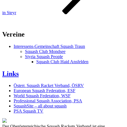
in Steyr
Vereine
Interessens-Gemeinschaft Squash Traun
Squash Club Mondsee
Styria Squash People
Squash Club Haid Ansfelden
Links
Österr. Squash Racket Verband, ÖSRV
European Squash Federation, ESF
World Squash Federation, WSF
Professional Squash Association, PSA
SquashSite – all about squash
PSA Squash TV
Der Oberösterreichische Squash Rackets Verband ist eine