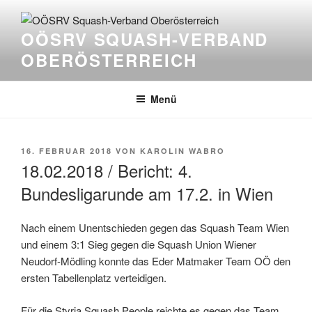
Zum
Inhalt
OÖSRV SQUASH-VERBAND
springen
OBERÖSTERREICH
Menü
VERÖFFENTLICHT
16. FEBRUAR 2018
VON
KAROLIN WABRO
AM
18.02.2018 / Bericht: 4.
Bundesligarunde am 17.2. in Wien
Nach einem Unentschieden gegen das Squash Team Wien
und einem 3:1 Sieg gegen die Squash Union Wiener
Neudorf-Mödling konnte das Eder Matmaker Team OÖ den
ersten Tabellenplatz verteidigen.
Für die Styria Squash People reichte es gegen das Team