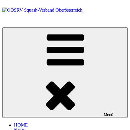
Zum
Inhalt
springen
OÖSRV Squash-Verband Oberösterreich
Menü
HOME