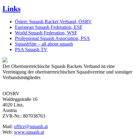
Links
Österr. Squash Racket Verband, ÖSRV
European Squash Federation, ESF
World Squash Federation, WSF
Professional Squash Association, PSA
SquashSite – all about squash
PSA Squash TV
Der Oberösterreichische Squash Rackets Verband ist eine
Vereinigung der oberösterreichischen Squashvereine und sonstiger
Verbandsmitglieder.
OÖSRV
Waldeggstraße 16
4020 Linz,
Austria
ZVR-Nr.: 807038763
Mail:
office@squash.at
Web:
www.squash.at