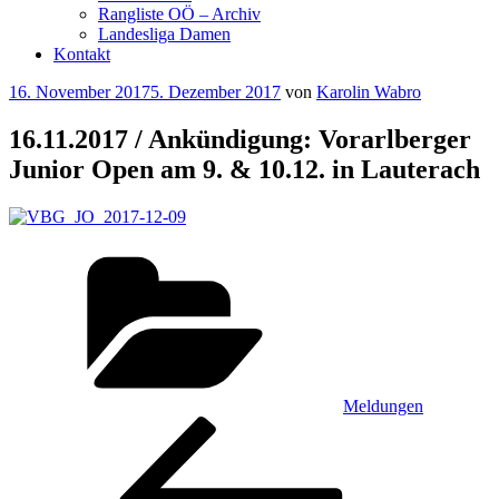
Rangliste OÖ – Archiv
Landesliga Damen
Kontakt
Veröffentlicht
16. November 2017
5. Dezember 2017
von
Karolin Wabro
am
16.11.2017 / Ankündigung: Vorarlberger
Junior Open am 9. & 10.12. in Lauterach
Kategorien
Meldungen
Beitragsnavigation
Vorheriger
Beitrag