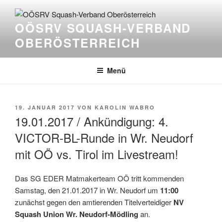
Zum
Inhalt
OÖSRV SQUASH-VERBAND
springen
OBERÖSTERREICH
Menü
VERÖFFENTLICHT
19. JANUAR 2017
VON
KAROLIN WABRO
AM
19.01.2017 / Ankündigung: 4.
VICTOR-BL-Runde in Wr. Neudorf
mit OÖ vs. Tirol im Livestream!
Das SG EDER Matmakerteam OÖ tritt kommenden
Samstag, den 21.01.2017 in Wr. Neudorf um
11:00
zunächst gegen den amtierenden Titelverteidiger
NV
Squash Union Wr. Neudorf-Mödling
an.