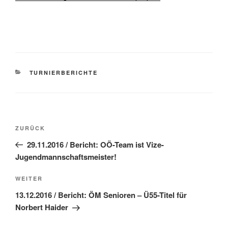
KATEGORIEN
TURNIERBERICHTE
Beitragsnavigation
Vorheriger
ZURÜCK
Beitrag
29.11.2016 / Bericht: OÖ-Team ist Vize-
Jugendmannschaftsmeister!
Nächster
WEITER
Beitrag
13.12.2016 / Bericht: ÖM Senioren – Ü55-Titel für
Norbert Haider