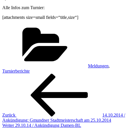
Alle Infos zum Turnier:
[attachments size=small fields=“title,size“]
Kategorien
Meldungen
,
Turnierberichte
Beitragsnavigation
Vorheriger
Beitrag
Zurück
14.10.2014 /
Ankündigung: Gmundner Stadtmeisterschaft am 25.10.2014
Nächster
Weiter
29.10.14 / Ankündigung Damen-BL