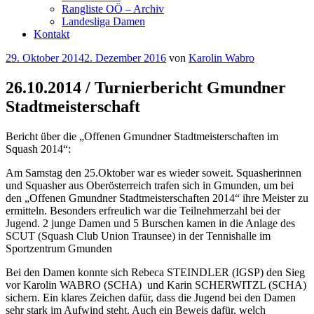
Rangliste OÖ – Archiv
Landesliga Damen
Kontakt
Veröffentlicht
29. Oktober 2014
2. Dezember 2016
von
Karolin Wabro
am
26.10.2014 / Turnierbericht Gmundner
Stadtmeisterschaft
Bericht über die „Offenen Gmundner Stadtmeisterschaften im
Squash 2014“:
Am Samstag den 25.Oktober war es wieder soweit. Squasherinnen
und Squasher aus Oberösterreich trafen sich in Gmunden, um bei
den „Offenen Gmundner Stadtmeisterschaften 2014“ ihre Meister zu
ermitteln. Besonders erfreulich war die Teilnehmerzahl bei der
Jugend. 2 junge Damen und 5 Burschen kamen in die Anlage des
SCUT (Squash Club Union Traunsee) in der Tennishalle im
Sportzentrum Gmunden
Bei den Damen konnte sich Rebeca STEINDLER (IGSP) den Sieg
vor Karolin WABRO (SCHA) und Karin SCHERWITZL (SCHA)
sichern. Ein klares Zeichen dafür, dass die Jugend bei den Damen
sehr stark im Aufwind steht. Auch ein Beweis dafür, welch