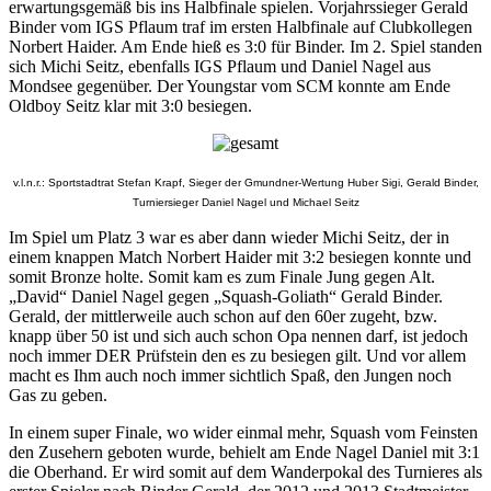
erwartungsgemäß bis ins Halbfinale spielen. Vorjahrssieger Gerald
Binder vom IGS Pflaum traf im ersten Halbfinale auf Clubkollegen
Norbert Haider. Am Ende hieß es 3:0 für Binder. Im 2. Spiel standen
sich Michi Seitz, ebenfalls IGS Pflaum und Daniel Nagel aus
Mondsee gegenüber. Der Youngstar vom SCM konnte am Ende
Oldboy Seitz klar mit 3:0 besiegen.
v.l.n.r.: Sportstadtrat Stefan Krapf, Sieger der Gmundner-Wertung Huber Sigi, Gerald Binder,
Turniersieger Daniel Nagel und Michael Seitz
Im Spiel um Platz 3 war es aber dann wieder Michi Seitz, der in
einem knappen Match Norbert Haider mit 3:2 besiegen konnte und
somit Bronze holte. Somit kam es zum Finale Jung gegen Alt.
„David“ Daniel Nagel gegen „Squash-Goliath“ Gerald Binder.
Gerald, der mittlerweile auch schon auf den 60er zugeht, bzw.
knapp über 50 ist und sich auch schon Opa nennen darf, ist jedoch
noch immer DER Prüfstein den es zu besiegen gilt. Und vor allem
macht es Ihm auch noch immer sichtlich Spaß, den Jungen noch
Gas zu geben.
In einem super Finale, wo wider einmal mehr, Squash vom Feinsten
den Zusehern geboten wurde, behielt am Ende Nagel Daniel mit 3:1
die Oberhand. Er wird somit auf dem Wanderpokal des Turnieres als