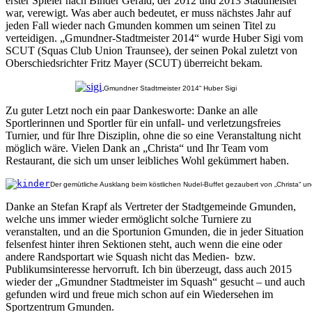
erster Spieler nach Binder Gerald, der 2012 und 2013 Stadtmeister
war, verewigt. Was aber auch bedeutet, er muss nächstes Jahr auf
jeden Fall wieder nach Gmunden kommen um seinen Titel zu
verteidigen. „Gmundner-Stadtmeister 2014“ wurde Huber Sigi vom
SCUT (Squas Club Union Traunsee), der seinen Pokal zuletzt von
Oberschiedsrichter Fritz Mayer (SCUT) überreicht bekam.
„Gmundner Stadtmeister 2014“ Huber Sigi
Zu guter Letzt noch ein paar Dankesworte: Danke an alle
Sportlerinnen und Sportler für ein unfall- und verletzungsfreies
Turnier, und für Ihre Disziplin, ohne die so eine Veranstaltung nicht
möglich wäre. Vielen Dank an „Christa“ und Ihr Team vom
Restaurant, die sich um unser leibliches Wohl gekümmert haben.
Der gemütliche Ausklang beim köstlichen Nudel-Buffet gezaubert von „Christa“ u
Danke an Stefan Krapf als Vertreter der Stadtgemeinde Gmunden,
welche uns immer wieder ermöglicht solche Turniere zu
veranstalten, und an die Sportunion Gmunden, die in jeder Situation
felsenfest hinter ihren Sektionen steht, auch wenn die eine oder
andere Randsportart wie Squash nicht das Medien- bzw.
Publikumsinteresse hervorruft. Ich bin überzeugt, dass auch 2015
wieder der „Gmundner Stadtmeister im Squash“ gesucht – und auch
gefunden wird und freue mich schon auf ein Wiedersehen im
Sportzentrum Gmunden.