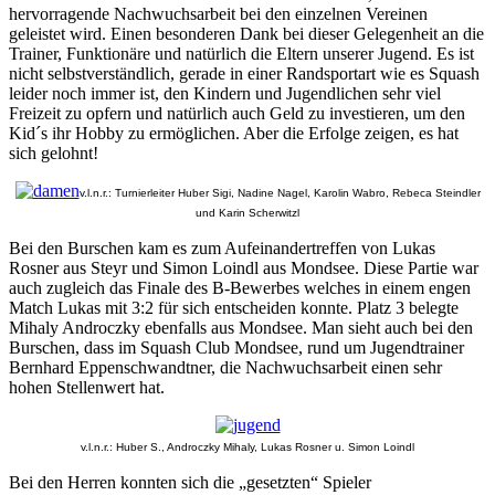
hervorragende Nachwuchsarbeit bei den einzelnen Vereinen
geleistet wird. Einen besonderen Dank bei dieser Gelegenheit an die
Trainer, Funktionäre und natürlich die Eltern unserer Jugend. Es ist
nicht selbstverständlich, gerade in einer Randsportart wie es Squash
leider noch immer ist, den Kindern und Jugendlichen sehr viel
Freizeit zu opfern und natürlich auch Geld zu investieren, um den
Kid´s ihr Hobby zu ermöglichen. Aber die Erfolge zeigen, es hat
sich gelohnt!
v.l.n.r.: Turnierleiter Huber Sigi, Nadine Nagel, Karolin Wabro, Rebeca Steindler
und Karin Scherwitzl
Bei den Burschen kam es zum Aufeinandertreffen von Lukas
Rosner aus Steyr und Simon Loindl aus Mondsee. Diese Partie war
auch zugleich das Finale des B-Bewerbes welches in einem engen
Match Lukas mit 3:2 für sich entscheiden konnte. Platz 3 belegte
Mihaly Androczky ebenfalls aus Mondsee. Man sieht auch bei den
Burschen, dass im Squash Club Mondsee, rund um Jugendtrainer
Bernhard Eppenschwandtner, die Nachwuchsarbeit einen sehr
hohen Stellenwert hat.
v.l.n.r.: Huber S., Androczky Mihaly, Lukas Rosner u. Simon Loindl
Bei den Herren konnten sich die „gesetzten“ Spieler