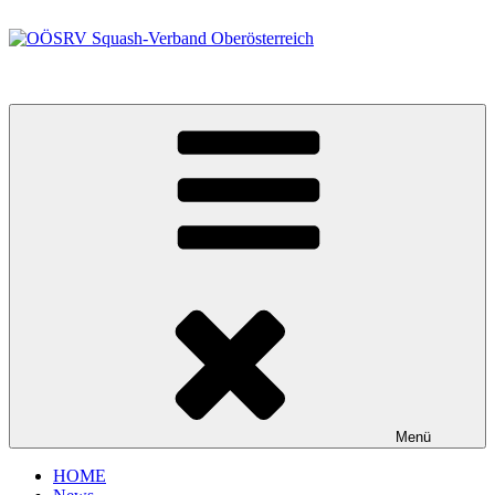
Zum
Inhalt
springen
OÖSRV Squash-Verband Oberösterreich
Menü
HOME