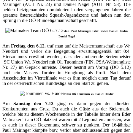
Mairinger (AUT Nr. 23) und Daniel Nagel (AUT Nr. 58). Die
beiden Letztgenannten dominierten in den vergangenen Jahren die
gesamte österreichische Squash-Jugendszene und haben nun den
Sprung in die OÖ Bundeligamannschaft geschafft.
vlnr.: Paul Mairinger, Felix Prieler, Daniel Haider,
Daniel Nagel
Am
Freitag den 6.12.
traf man auf die Meistermannschaft aus Wr.
Neudorf und verlor die Begegnung erwartungsgemäß mit 0:4.
Hierzu muss erwähnt werden, dass der amtierende Serienmeister
SC Union Wr. Neudorf mit Oli Tuominen (FIN, PSA/Weltrangliste
Nr. 27) im Gepäck anreiste. Dieser bestritt am Vortag (DO 5.12)
noch ein Masters Turnier in Hongkong als Profi. Nach dem
Ausscheiden im Viertelfinale war es ihm möglich einen Tag darauf
in der österreichischen Bundesliga an den Start zu gehen.
vlnr.: Oli Touminen vs. Daniel Haider
Am
Samstag den 7.12
ging es dann gegen den direkten
Konkurrenten aus Graz. Da auch die Gäste aus der Steiermark,
welche bis zu diesem Wochenende in der Tabelle hinter dem Eder
Matmaker Team OÖ platziert waren mit 2 Legionären anreisten, war
es auch in dieser Begegnung schwer zu punkten. Der 16-jährige
Paul Mairinger kämpfte brav, verlor aber schlussendlich gegen den