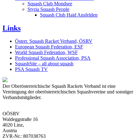
Squash Club Mondsee
Styria Squash People
Squash Club Haid Ansfelden
Links
Österr. Squash Racket Verband, ÖSRV
European Squash Federation, ESF
World Squash Federation, WSF
Professional Squash Association, PSA
SquashSite – all about squash
PSA Squash TV
Der Oberösterreichische Squash Rackets Verband ist eine
Vereinigung der oberösterreichischen Squashvereine und sonstiger
Verbandsmitglieder.
OÖSRV
Waldeggstraße 16
4020 Linz,
Austria
ZVR-Nr.: 807038763