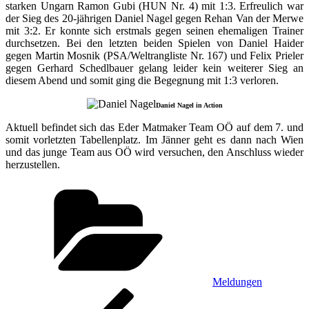
starken Ungarn Ramon Gubi (HUN Nr. 4) mit 1:3. Erfreulich war
der Sieg des 20-jährigen Daniel Nagel gegen Rehan Van der Merwe
mit 3:2. Er konnte sich erstmals gegen seinen ehemaligen Trainer
durchsetzen. Bei den letzten beiden Spielen von Daniel Haider
gegen Martin Mosnik (PSA/Weltrangliste Nr. 167) und Felix Prieler
gegen Gerhard Schedlbauer gelang leider kein weiterer Sieg an
diesem Abend und somit ging die Begegnung mit 1:3 verloren.
Daniel Nagel in Action
Aktuell befindet sich das Eder Matmaker Team OÖ auf dem 7. und
somit vorletzten Tabellenplatz. Im Jänner geht es dann nach Wien
und das junge Team aus OÖ wird versuchen, den Anschluss wieder
herzustellen.
Kategorien
Meldungen
Beitragsnavigation
Vorheriger
Beitrag