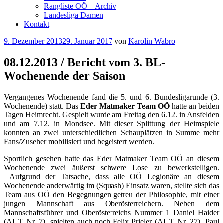
Rangliste OÖ – Archiv
Landesliga Damen
Kontakt
Veröffentlicht
9. Dezember 2013
29. Januar 2017
von
Karolin Wabro
am
08.12.2013 / Bericht vom 3. BL-
Wochenende der Saison
Vergangenes Wochenende fand die 5. und 6. Bundesligarunde (3.
Wochenende) statt. Das
Eder Matmaker Team OÖ
hatte an beiden
Tagen Heimrecht. Gespielt wurde am Freitag den 6.12. in Ansfelden
und am 7.12. in Mondsee. Mit dieser Splittung der Heimspiele
konnten an zwei unterschiedlichen Schauplätzen in Summe mehr
Fans/Zuseher mobilisiert und begeistert werden.
Sportlich gesehen hatte das Eder Matmaker Team OÖ an diesem
Wochenende zwei äußerst schwere Lose zu bewerkstelligen.
Aufgrund der Tatsache, dass alle OÖ Legionäre an diesem
Wochenende anderwärtig im (Squash) Einsatz waren, stellte sich das
Team aus OÖ den Begegnungen getreu der Philosophie, mit einer
jungen Mannschaft aus Oberösterreichern. Neben dem
Mannschaftsführer und Oberösterreichs Nummer 1 Daniel Haider
(AUT Nr. 7), spielten auch noch Felix Prieler (AUT Nr. 27), Paul