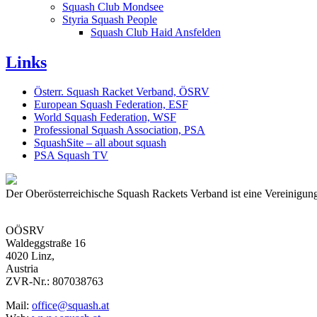
Squash Club Mondsee
Styria Squash People
Squash Club Haid Ansfelden
Links
Österr. Squash Racket Verband, ÖSRV
European Squash Federation, ESF
World Squash Federation, WSF
Professional Squash Association, PSA
SquashSite – all about squash
PSA Squash TV
Der Oberösterreichische Squash Rackets Verband ist eine Vereinigung
OÖSRV
Waldeggstraße 16
4020 Linz,
Austria
ZVR-Nr.: 807038763
Mail:
office@squash.at