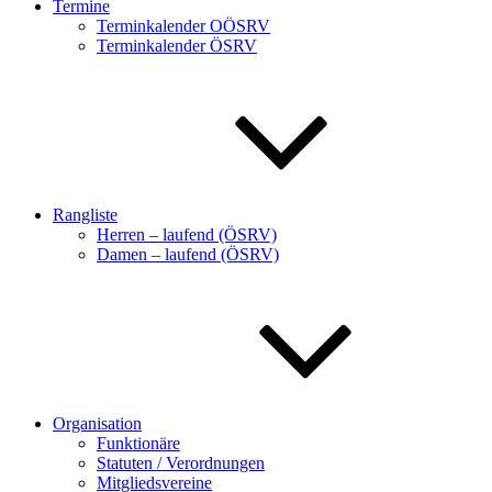
Termine
Terminkalender OÖSRV
Terminkalender ÖSRV
Rangliste
Herren – laufend (ÖSRV)
Damen – laufend (ÖSRV)
Organisation
Funktionäre
Statuten / Verordnungen
Mitgliedsvereine