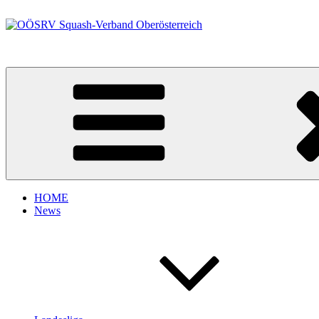
Zum
Inhalt
springen
OÖSRV Squash-Verband Oberösterreich
HOME
News