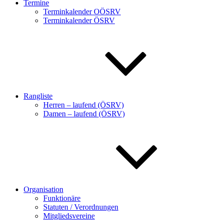
Termine
Terminkalender OÖSRV
Terminkalender ÖSRV
Rangliste
Herren – laufend (ÖSRV)
Damen – laufend (ÖSRV)
Organisation
Funktionäre
Statuten / Verordnungen
Mitgliedsvereine