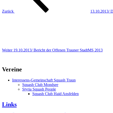
Zurück
13.10.2013/ 
Nächster
Beitrag
Weiter
19.10.2013/ Bericht der Offenen Trauner StadtMS 2013
Vereine
Interessens-Gemeinschaft Squash Traun
Squash Club Mondsee
Styria Squash People
Squash Club Haid Ansfelden
Links