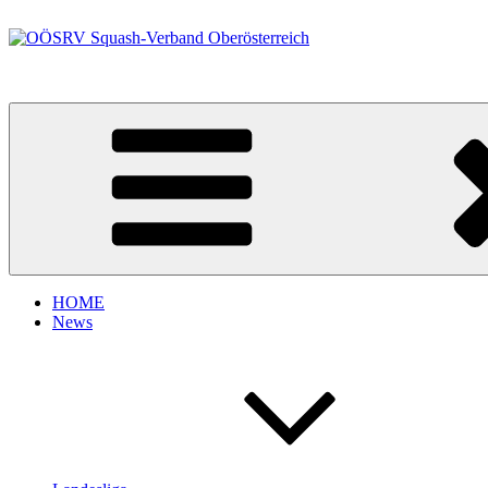
Zum
Inhalt
springen
OÖSRV Squash-Verband Oberösterreich
HOME
News