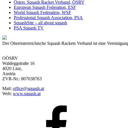
Österr. Squash Racket Verband, ÖSRV
European Squash Federation, ESF
World Squash Federation, WSF
Professional Squash Association, PSA
SquashSite – all about squash
PSA Squash TV
Der Oberösterreichische Squash Rackets Verband ist eine Vereinigung
OÖSRV
Waldeggstraße 16
4020 Linz,
Austria
ZVR-Nr.: 807038763
Mail:
office@squash.at
Web:
www.squash.at
OÖSRV