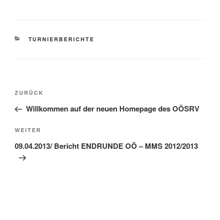
KATEGORIEN
TURNIERBERICHTE
Beitragsnavigation
Vorheriger
ZURÜCK
Beitrag
Willkommen auf der neuen Homepage des OÖSRV
Nächster
WEITER
Beitrag
09.04.2013/ Bericht ENDRUNDE OÖ – MMS 2012/2013