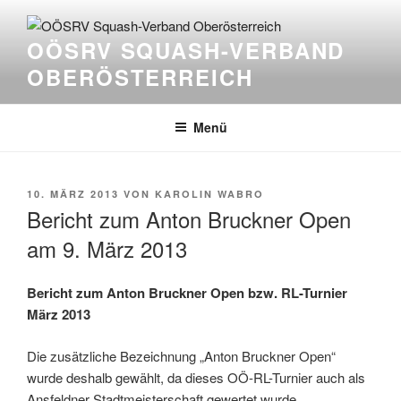
Zum
Inhalt
OÖSRV SQUASH-VERBAND
springen
OBERÖSTERREICH
Menü
VERÖFFENTLICHT
10. MÄRZ 2013
VON
KAROLIN WABRO
AM
Bericht zum Anton Bruckner Open
am 9. März 2013
Bericht zum Anton Bruckner Open bzw. RL-Turnier
März 2013
Die zusätzliche Bezeichnung „Anton Bruckner Open“
wurde deshalb gewählt, da dieses OÖ-RL-Turnier auch als
Ansfeldner Stadtmeisterschaft gewertet wurde.