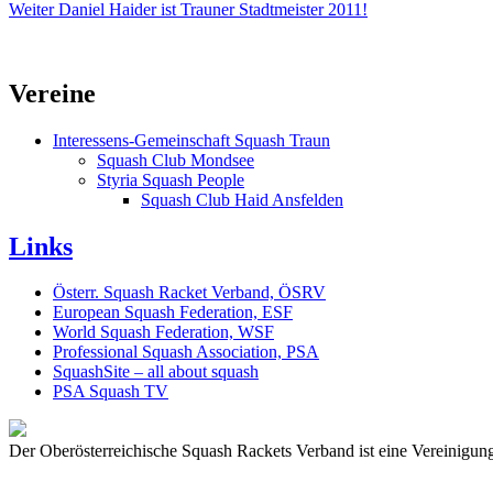
Weiter
Daniel Haider ist Trauner Stadtmeister 2011!
Vereine
Interessens-Gemeinschaft Squash Traun
Squash Club Mondsee
Styria Squash People
Squash Club Haid Ansfelden
Links
Österr. Squash Racket Verband, ÖSRV
European Squash Federation, ESF
World Squash Federation, WSF
Professional Squash Association, PSA
SquashSite – all about squash
PSA Squash TV
Der Oberösterreichische Squash Rackets Verband ist eine Vereinigung