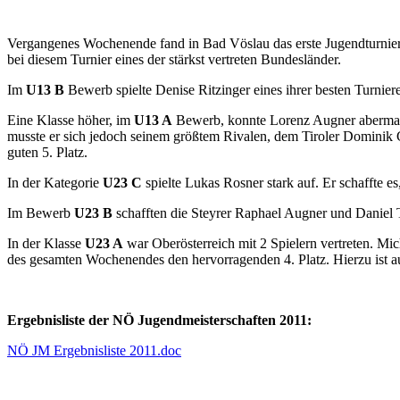
Vergangenes Wochenende fand in Bad Vöslau das erste Jugendturnier d
bei diesem Turnier eines der stärkst vertreten Bundesländer.
Im
U13 B
Bewerb spielte Denise Ritzinger eines ihrer besten Turnier
Eine Klasse höher, im
U13 A
Bewerb, konnte Lorenz Augner abermals 
musste er sich jedoch seinem größtem Rivalen, dem Tiroler Dominik G
guten 5. Platz.
In der Kategorie
U23 C
spielte Lukas Rosner stark auf. Er schaffte 
Im Bewerb
U23 B
schafften die Steyrer Raphael Augner und Daniel T
In der Klasse
U23 A
war Oberösterreich mit 2 Spielern vertreten. Mic
des gesamten Wochenendes den hervorragenden 4. Platz. Hierzu ist a
Ergebnisliste der NÖ Jugendmeisterschaften 2011:
NÖ JM Ergebnisliste 2011.doc