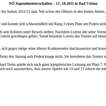
NÖ Jugendmeisterschaften – 17.-18.2011 in Bad Vöslau
er Saison 2011/12 statt. Wie schon des Öfteren in den letzten Jahren
e und konnte sich schlussendlich mit Rang 3 einen Platz am Podest sich
sein Können unter Beweis stellen. Nachdem Lorenz alle seine Vorrund
strein geschlagen geben. Somit beendete Lorenz das Turnier auf einem
es, sich gegen einige seine älteren Konkurrenten durchzusetzen und kon
reiss den Sprung aufs Podest knapp nicht. Sie beendeten das Turnier sc
hael Treiss spielte sich nach guter kämpferischer Leistung auf Platz 7.
uch noch anzumerken, dass unsere Spieler mit 14 und 15 Jahren die m