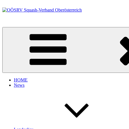
Zum
Inhalt
springen
OÖSRV Squash-Verband Oberösterreich
HOME
News