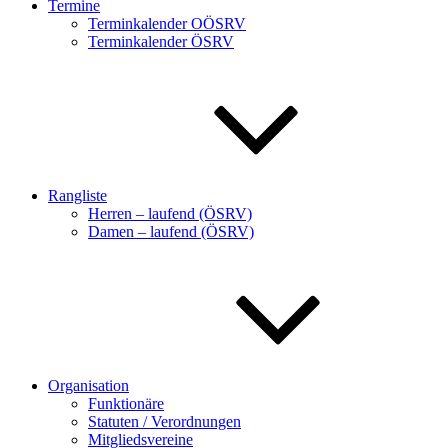
Termine
Terminkalender OÖSRV
Terminkalender ÖSRV
Rangliste
Herren – laufend (ÖSRV)
Damen – laufend (ÖSRV)
Organisation
Funktionäre
Statuten / Verordnungen
Mitgliedsvereine