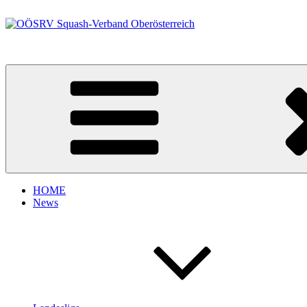
Zum
Inhalt
springen
OÖSRV Squash-Verband Oberösterreich
HOME
News