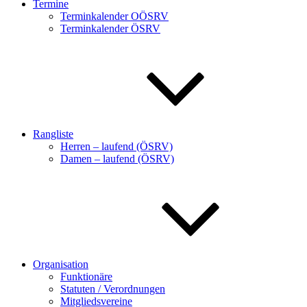
Termine
Terminkalender OÖSRV
Terminkalender ÖSRV
Rangliste
Herren – laufend (ÖSRV)
Damen – laufend (ÖSRV)
Organisation
Funktionäre
Statuten / Verordnungen
Mitgliedsvereine