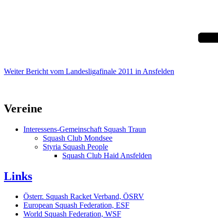
Nächster
Beitrag
Weiter
Bericht vom Landesligafinale 2011 in Ansfelden
Vereine
Interessens-Gemeinschaft Squash Traun
Squash Club Mondsee
Styria Squash People
Squash Club Haid Ansfelden
Links
Österr. Squash Racket Verband, ÖSRV
European Squash Federation, ESF
World Squash Federation, WSF