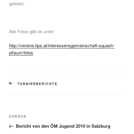
gefeiert.
Alle Fotos gibt es unter:
http://vereine.tips.at/interessensgemeinschaft-squash-
pflaum/fotos
KATEGORIEN
TURNIERBERICHTE
Beitragsnavigation
Vorheriger
ZURÜCK
Beitrag
Bericht von den ÖM Jugend 2010 in Salzburg