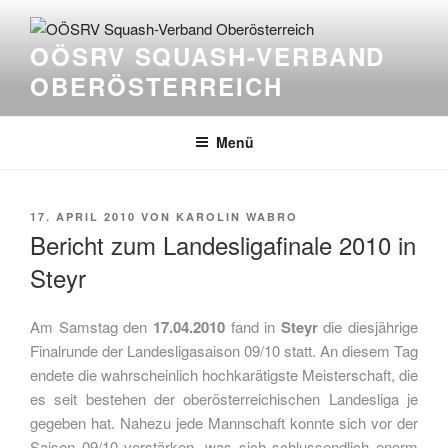
Zum
Inhalt
OÖSRV SQUASH-VERBAND
springen
OBERÖSTERREICH
Menü
VERÖFFENTLICHT
17. APRIL 2010
VON
KAROLIN WABRO
AM
Bericht zum Landesligafinale 2010 in
Steyr
Am Samstag den
17.04.2010
fand in
Steyr
die diesjährige
Finalrunde der Landesligasaison 09/10 statt. An diesem Tag
endete die wahrscheinlich hochkarätigste Meisterschaft, die
es seit bestehen der oberösterreichischen Landesliga je
gegeben hat.
Nahezu jede Mannschaft konnte sich vor der
Saison 09/10 verstärken, was sich schlussendlich enorm