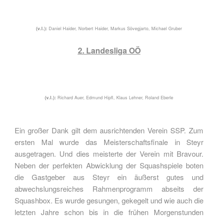
(v.l.):
Daniel Haider, Norbert Haider, Markus Sövegjarto, Michael Gruber
2. Landesliga OÖ
(v.l.):
Richard Auer, Edmund Hipfl, Klaus Lehner, Roland Eberle
Ein großer Dank gilt dem ausrichtenden Verein SSP. Zum
ersten Mal wurde das Meisterschaftsfinale in Steyr
ausgetragen. Und dies meisterte der Verein mit Bravour.
Neben der perfekten Abwicklung der Squashspiele boten
die Gastgeber aus Steyr ein äußerst gutes und
abwechslungsreiches Rahmenprogramm abseits der
Squashbox. Es wurde gesungen, gekegelt und wie auch die
letzten Jahre schon bis in die frühen Morgenstunden