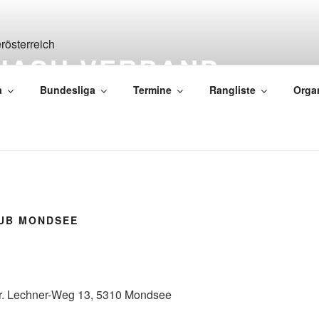
UASH-VERBAND
RREICH
a
Bundesliga
Termine
Rangliste
Orga
UB MONDSEE
Dr. Lechner-Weg 13, 5310 Mondsee