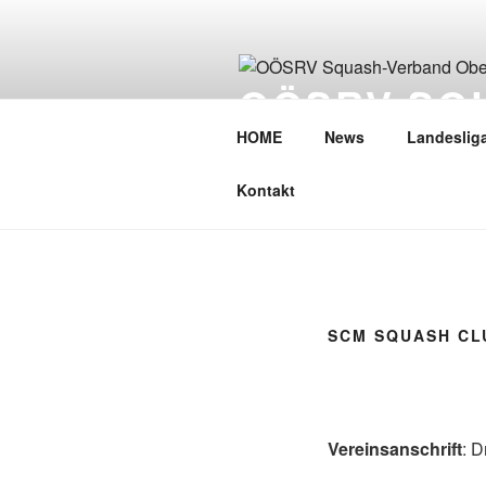
Zum
Inhalt
springen
OÖSRV SQ
OBERÖSTE
HOME
News
Landeslig
Kontakt
SCM SQUASH CL
Vereinsanschrift
: 