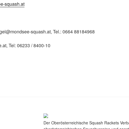
e-squash.at
agel@mondsee-squash.at, Tel.: 0664 88184968
le.at, Tel: 06233 / 8400-10
Der Oberösterreichische Squash Rackets Verba