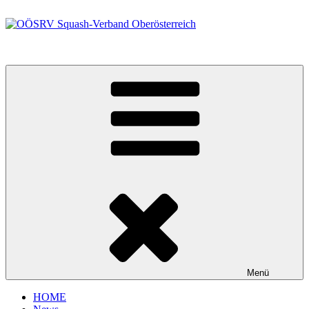
Zum
Inhalt
springen
OÖSRV Squash-Verband Oberösterreich
Menü
HOME