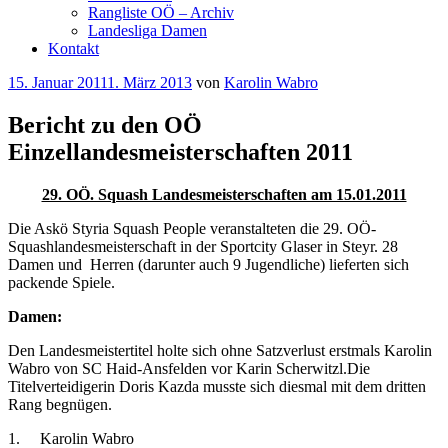
Rangliste OÖ – Archiv
Landesliga Damen
Kontakt
Veröffentlicht
15. Januar 2011
1. März 2013
von
Karolin Wabro
am
Bericht zu den OÖ
Einzellandesmeisterschaften 2011
29. OÖ. Squash Landesmeisterschaften am 15.01.2011
Die Askö Styria Squash People veranstalteten die 29. OÖ-
Squashlandesmeisterschaft in der Sportcity Glaser in Steyr. 28
Damen und Herren (darunter auch 9 Jugendliche) lieferten sich
packende Spiele.
Damen:
Den Landesmeistertitel holte sich ohne Satzverlust erstmals Karolin
Wabro von SC Haid-Ansfelden vor Karin Scherwitzl.Die
Titelverteidigerin Doris Kazda musste sich diesmal mit dem dritten
Rang begnügen.
1. Karolin Wabro