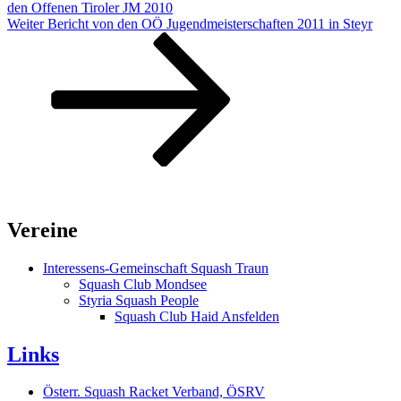
den Offenen Tiroler JM 2010
Nächster
Weiter
Bericht von den OÖ Jugendmeisterschaften 2011 in Steyr
Beitrag
Vereine
Interessens-Gemeinschaft Squash Traun
Squash Club Mondsee
Styria Squash People
Squash Club Haid Ansfelden
Links
Österr. Squash Racket Verband, ÖSRV