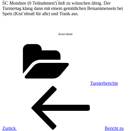
SC Mondsee (0 Teilnahmen!) ließ zu wünschen übrig. Der
Turniertag klang dann mit einem gemütlichen Beisammensein bei
Speis (Kist´nbratl für alle) und Trank aus.
Kistn’nbratl
Kategorien
Turnierberichte
Beitragsnavigation
Vorheriger
Beitrag
Zurück
Bericht zu