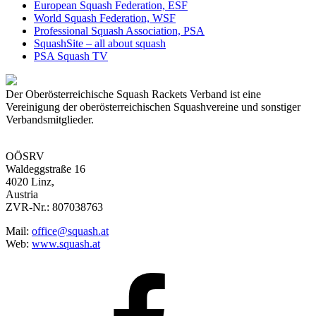
European Squash Federation, ESF
World Squash Federation, WSF
Professional Squash Association, PSA
SquashSite – all about squash
PSA Squash TV
Der Oberösterreichische Squash Rackets Verband ist eine
Vereinigung der oberösterreichischen Squashvereine und sonstiger
Verbandsmitglieder.
OÖSRV
Waldeggstraße 16
4020 Linz,
Austria
ZVR-Nr.: 807038763
Mail:
office@squash.at
Web:
www.squash.at
OÖSRV