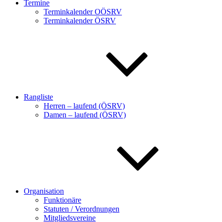
Termine
Terminkalender OÖSRV
Terminkalender ÖSRV
Rangliste
Herren – laufend (ÖSRV)
Damen – laufend (ÖSRV)
Organisation
Funktionäre
Statuten / Verordnungen
Mitgliedsvereine