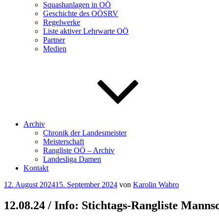
Squashanlagen in OÖ
Geschichte des OÖSRV
Regelwerke
Liste aktiver Lehrwarte OÖ
Partner
Medien
Archiv
Chronik der Landesmeister
Meisterschaft
Rangliste OÖ – Archiv
Landesliga Damen
Kontakt
Veröffentlicht
12. August 2024
15. September 2024
von
Karolin Wabro
am
12.08.24 / Info: Stichtags-Rangliste Manns