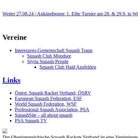
Weiter
27.08.24 / Ankündigung: 1. Elite Turnier am 28. & 29.9. in W
Vereine
Interessens-Gemeinschaft Squash Traun
Squash Club Mondsee
Styria Squash People
Squash Club Haid Ansfelden
Links
Österr. Squash Racket Verband, ÖSRV
European Squash Federation, ESF
World Squash Federation, WSF
Professional Squash Association, PSA
SquashSite – all about squash
PSA Squash TV
Der Oberösterreichische Squash Rackets Verband ist eine Vereinigung