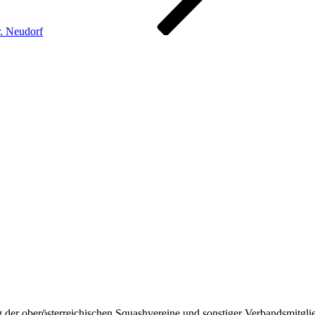
r. Neudorf
 der oberösterreichischen Squashvereine und sonstiger Verbandsmitglie