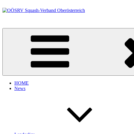
Zum
Inhalt
springen
OÖSRV Squash-Verband Oberösterreich
HOME
News