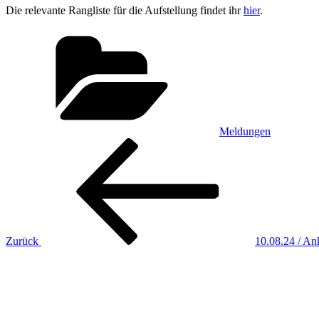
Die relevante Rangliste für die Aufstellung findet ihr
hier
.
Kategorien
Meldungen
Beitragsnavigation
Vorheriger
Beitrag
Zurück
10.08.24 / An
Nächster
Beitrag