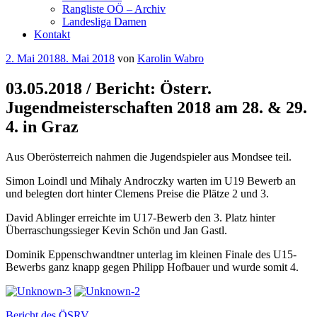
Rangliste OÖ – Archiv
Landesliga Damen
Kontakt
Veröffentlicht
2. Mai 2018
8. Mai 2018
von
Karolin Wabro
am
03.05.2018 / Bericht: Österr.
Jugendmeisterschaften 2018 am 28. & 29.
4. in Graz
Aus Oberösterreich nahmen die Jugendspieler aus Mondsee teil.
Simon Loindl und Mihaly Androczky warten im U19 Bewerb an
und belegten dort hinter Clemens Preise die Plätze 2 und 3.
David Ablinger erreichte im U17-Bewerb den 3. Platz hinter
Überraschungssieger Kevin Schön und Jan Gastl.
Dominik Eppenschwandtner unterlag im kleinen Finale des U15-
Bewerbs ganz knapp gegen Philipp Hofbauer und wurde somit 4.
Bericht des ÖSRV