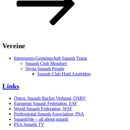
Vereine
Interessens-Gemeinschaft Squash Traun
Squash Club Mondsee
Styria Squash People
Squash Club Haid Ansfelden
Links
Österr. Squash Racket Verband, ÖSRV
European Squash Federation, ESF
World Squash Federation, WSF
Professional Squash Association, PSA
SquashSite – all about squash
PSA Squash TV