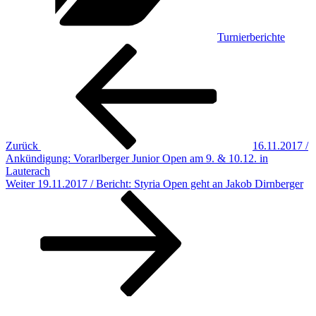
Turnierberichte
Beitragsnavigation
Vorheriger
Beitrag
Zurück
16.11.2017 /
Ankündigung: Vorarlberger Junior Open am 9. & 10.12. in
Lauterach
Nächster
Weiter
19.11.2017 / Bericht: Styria Open geht an Jakob Dirnberger
Beitrag