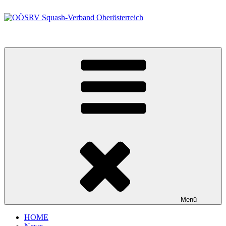
Zum
Inhalt
springen
OÖSRV Squash-Verband Oberösterreich
Menü
HOME