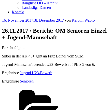
Rangliste OÖ – Archiv
Landesliga Damen
Kontakt
Veröffentlicht
16. November 2017
18. Dezember 2017
von
Karolin Wabro
am
26.11.2017 / Bericht: ÖM Senioren Einzel
+ Jugend-Mannschaft
Bericht folgt…
Silber in der AK 45+ geht an Fritz Loindl vom SCM.
Jugend-Mannschaft beendet U23-Bewerb auf Platz 5 von 6.
Ergebnisse
Jugend U23-Bewerb
Ergebnisse
Senioren
Kategorien