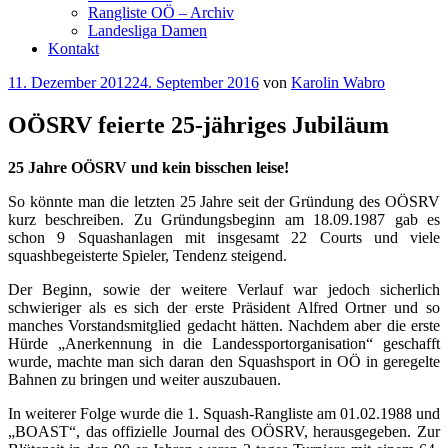
Rangliste OÖ – Archiv
Landesliga Damen
Kontakt
Veröffentlicht
11. Dezember 2012
24. September 2016
von
Karolin Wabro
am
OÖSRV feierte 25-jähriges Jubiläum
25 Jahre OÖSRV und kein bisschen leise!
So könnte man die letzten 25 Jahre seit der Gründung des OÖSRV
kurz beschreiben. Zu Gründungsbeginn am 18.09.1987 gab es
schon 9 Squashanlagen mit insgesamt 22 Courts und viele
squashbegeisterte Spieler, Tendenz steigend.
Der Beginn, sowie der weitere Verlauf war jedoch sicherlich
schwieriger als es sich der erste Präsident Alfred Ortner und so
manches Vorstandsmitglied gedacht hätten. Nachdem aber die erste
Hürde „Anerkennung in die Landessportorganisation“ geschafft
wurde, machte man sich daran den Squashsport in OÖ in geregelte
Bahnen zu bringen und weiter auszubauen.
In weiterer Folge wurde die 1. Squash-Rangliste am 01.02.1988 und
„BOAST“, das offizielle Journal des OÖSRV, herausgegeben. Zur