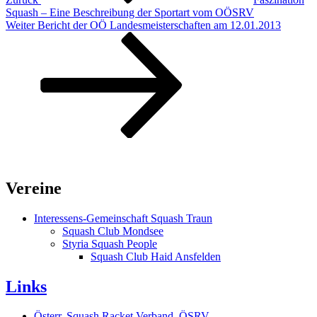
Squash – Eine Beschreibung der Sportart vom OÖSRV
Nächster
Weiter
Bericht der OÖ Landesmeisterschaften am 12.01.2013
Beitrag
Vereine
Interessens-Gemeinschaft Squash Traun
Squash Club Mondsee
Styria Squash People
Squash Club Haid Ansfelden
Links
Österr. Squash Racket Verband, ÖSRV