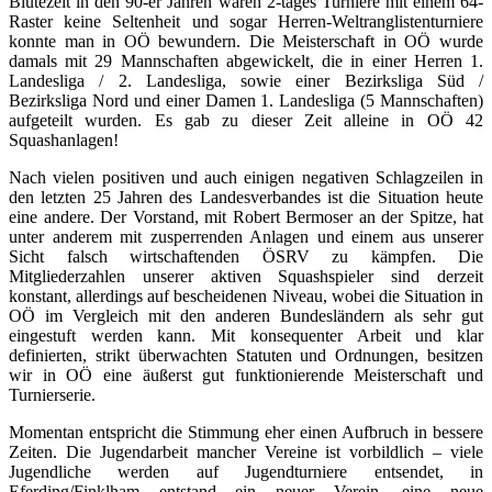
Blütezeit in den 90-er Jahren waren 2-tages Turniere mit einem 64-
Raster keine Seltenheit und sogar Herren-Weltranglistenturniere
konnte man in OÖ bewundern. Die Meisterschaft in OÖ wurde
damals mit 29 Mannschaften abgewickelt, die in einer Herren 1.
Landesliga / 2. Landesliga, sowie einer Bezirksliga Süd /
Bezirksliga Nord und einer Damen 1. Landesliga (5 Mannschaften)
aufgeteilt wurden. Es gab zu dieser Zeit alleine in OÖ 42
Squashanlagen!
Nach vielen positiven und auch einigen negativen Schlagzeilen in
den letzten 25 Jahren des Landesverbandes ist die Situation heute
eine andere. Der Vorstand, mit Robert Bermoser an der Spitze, hat
unter anderem mit zusperrenden Anlagen und einem aus unserer
Sicht falsch wirtschaftenden ÖSRV zu kämpfen. Die
Mitgliederzahlen unserer aktiven Squashspieler sind derzeit
konstant, allerdings auf bescheidenen Niveau, wobei die Situation in
OÖ im Vergleich mit den anderen Bundesländern als sehr gut
eingestuft werden kann. Mit konsequenter Arbeit und klar
definierten, strikt überwachten Statuten und Ordnungen, besitzen
wir in OÖ eine äußerst gut funktionierende Meisterschaft und
Turnierserie.
Momentan entspricht die Stimmung eher einen Aufbruch in bessere
Zeiten. Die Jugendarbeit mancher Vereine ist vorbildlich – viele
Jugendliche werden auf Jugendturniere entsendet, in
Eferding/Finklham entstand ein neuer Verein, eine neue