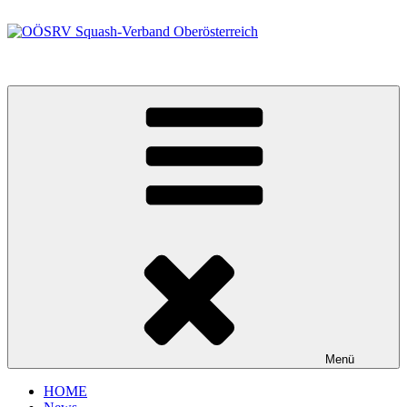
Zum
Inhalt
springen
OÖSRV Squash-Verband Oberösterreich
Menü
HOME