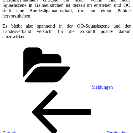
Squashszene in Gallneukirchen ist derzeit im entstehen und OÖ
stellt eine Bundesligamannschaft, um nur einige Punkte
hervorzuheben.
Es bleibt also spannend in der OÖ-Squashszene und der
Landesverband versucht für die Zukunft positiv darauf
einzuwirken…
Kategorien
Meldungen
Beitragsnavigation
Vorheriger
Beitrag
Zurück
Faszination